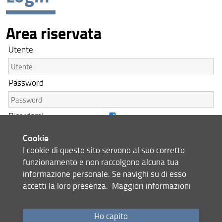
Area riservata
Utente
Password
Ricordami
Cookie
I cookie di questo sito servono al suo corretto
Accedi
funzionamento e non raccolgono alcuna tua
informazione personale. Se navighi su di esso
Guida al sistema di autenticazione unica
accetti la loro presenza.
Maggiori informazioni
Ho capito